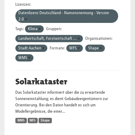
Lizenzen:
Datenlizenz Deutschland - Namensnennung - Version
2.0
Tags:
Klima
Gruppen:
Landwirtschaft, Forstwirtschaft ...
Organisationen:
Stadt Aachen
Formate:
WFS
Shape
WMS
Solarkataster
Das Solarkataster informiert über die zu erwartende
Sonneneinstahlung; es dient Gebäudeeigentümern zur
Orientierung. Bei den Daten handelt es sich um
Modellergebnisse, die einer...
WMS
WFS
Shape