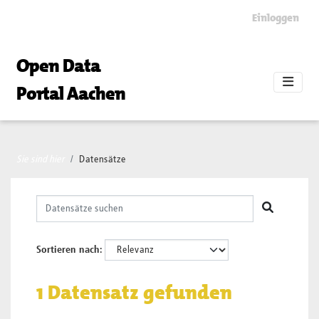
Skip to main content
Einloggen
Open Data
Portal Aachen
Sie sind hier
Datensätze
Sortieren nach
1 Datensatz gefunden