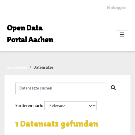
Skip to main content
Einloggen
Open Data
Portal Aachen
Sie sind hier
Datensätze
Sortieren nach
1 Datensatz gefunden