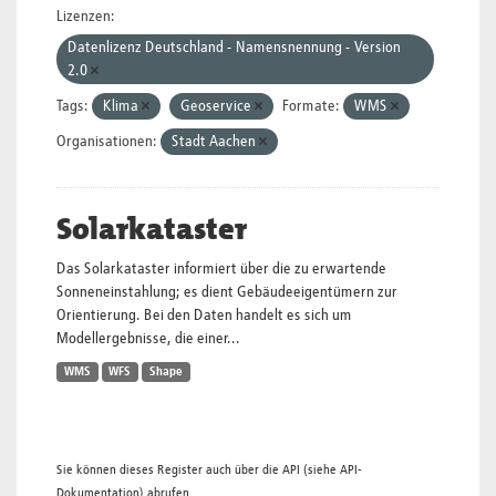
Lizenzen:
Datenlizenz Deutschland - Namensnennung - Version
2.0
Tags:
Klima
Geoservice
Formate:
WMS
Organisationen:
Stadt Aachen
Solarkataster
Das Solarkataster informiert über die zu erwartende
Sonneneinstahlung; es dient Gebäudeeigentümern zur
Orientierung. Bei den Daten handelt es sich um
Modellergebnisse, die einer...
WMS
WFS
Shape
Sie können dieses Register auch über die
API
(siehe
API-
Dokumentation
) abrufen.