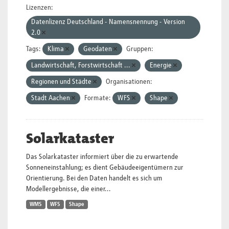
Lizenzen:
Datenlizenz Deutschland - Namensnennung - Version
2.0
Tags:
Klima
Geodaten
Gruppen:
Landwirtschaft, Forstwirtschaft ...
Energie
Regionen und Städte
Organisationen:
Stadt Aachen
Formate:
WFS
Shape
Solarkataster
Das Solarkataster informiert über die zu erwartende
Sonneneinstahlung; es dient Gebäudeeigentümern zur
Orientierung. Bei den Daten handelt es sich um
Modellergebnisse, die einer...
WMS
WFS
Shape