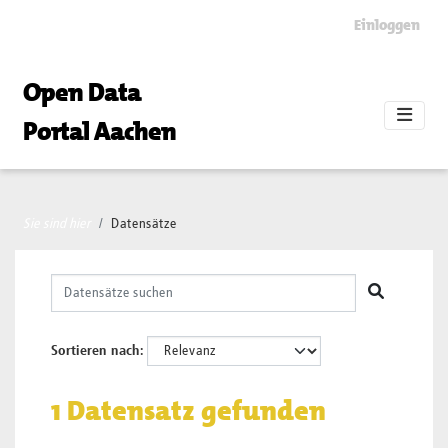
Skip to main content
Einloggen
Open Data
Portal Aachen
Sie sind hier
Datensätze
Sortieren nach
1 Datensatz gefunden