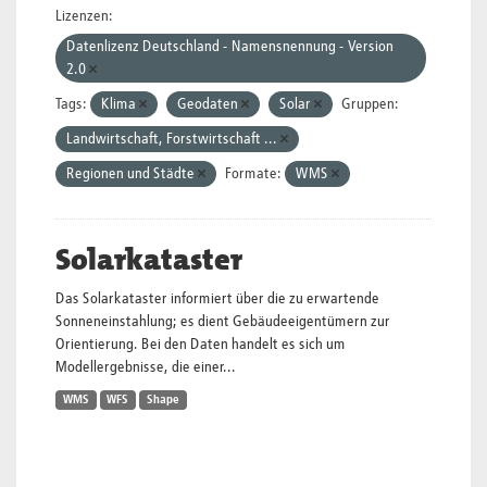
Lizenzen:
Datenlizenz Deutschland - Namensnennung - Version
2.0
Tags:
Klima
Geodaten
Solar
Gruppen:
Landwirtschaft, Forstwirtschaft ...
Regionen und Städte
Formate:
WMS
Solarkataster
Das Solarkataster informiert über die zu erwartende
Sonneneinstahlung; es dient Gebäudeeigentümern zur
Orientierung. Bei den Daten handelt es sich um
Modellergebnisse, die einer...
WMS
WFS
Shape