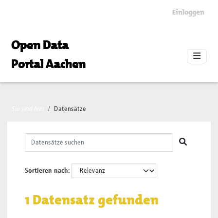
Skip to main content
Einloggen
Open Data
Portal Aachen
Sie sind hier
Datensätze
Sortieren nach
1 Datensatz gefunden