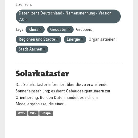
Lizenzen:
Datenlizenz Deutschland - Namensnennung - Version
2.0
Tags:
Klima
Geodaten
Gruppen:
Regionen und Städte
Energie
Organisationen:
Stadt Aachen
Solarkataster
Das Solarkataster informiert über die zu erwartende
Sonneneinstahlung; es dient Gebäudeeigentümern zur
Orientierung. Bei den Daten handelt es sich um
Modellergebnisse, die einer...
WMS
WFS
Shape