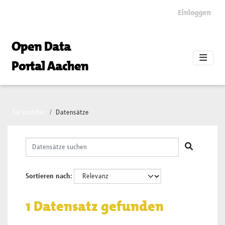
Skip to main content
Einloggen
Open Data
Portal Aachen
Sie sind hier
Datensätze
Sortieren nach
1 Datensatz gefunden