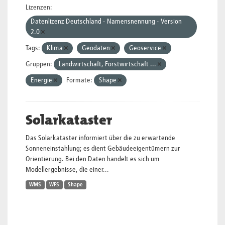
Lizenzen:
Datenlizenz Deutschland - Namensnennung - Version
2.0
Tags:
Klima
Geodaten
Geoservice
Gruppen:
Landwirtschaft, Forstwirtschaft ...
Energie
Formate:
Shape
Solarkataster
Das Solarkataster informiert über die zu erwartende
Sonneneinstahlung; es dient Gebäudeeigentümern zur
Orientierung. Bei den Daten handelt es sich um
Modellergebnisse, die einer...
WMS
WFS
Shape