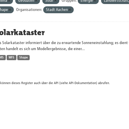
lima
Geodaten
Solar
Gruppen:
Energie
Landwirtschaft,
Shape
Organisationen:
Stadt Aachen
olarkataster
s Solarkataster informiert über die zu erwartende Sonneneinstahlung; es dien
en handelt es sich um Modellergebnisse, die einer...
MS
WFS
Shape
 können dieses Register auch über die
API
(siehe
API-Dokumentation
) abrufen.