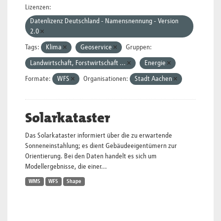
Lizenzen:
Datenlizenz Deutschland - Namensnennung - Version
2.0
Tags:
Klima
Geoservice
Gruppen:
Landwirtschaft, Forstwirtschaft ...
Energie
Formate:
WFS
Organisationen:
Stadt Aachen
Solarkataster
Das Solarkataster informiert über die zu erwartende
Sonneneinstahlung; es dient Gebäudeeigentümern zur
Orientierung. Bei den Daten handelt es sich um
Modellergebnisse, die einer...
WMS
WFS
Shape