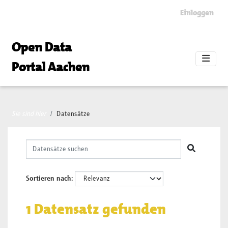
Skip to main content
Einloggen
Open Data
Portal Aachen
Sie sind hier
Datensätze
Sortieren nach
1 Datensatz gefunden