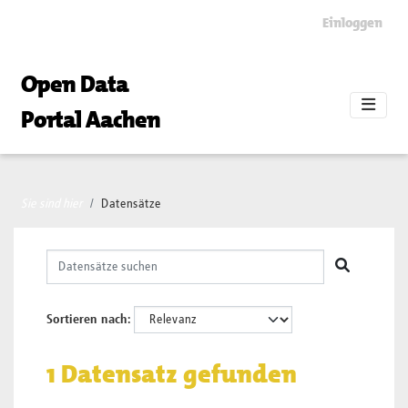
Skip to main content
Einloggen
Open Data
Portal Aachen
Sie sind hier
Datensätze
Sortieren nach
1 Datensatz gefunden