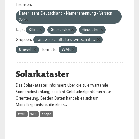
Lizenzen:
Datenlizenz Deutschland - Namensnennung - Version
2.0
Tags:
Klima
Geoservice
Geodaten
Gruppen:
Landwirtschaft, Forstwirtschaft ...
Umwelt
Formate:
WMS
Solarkataster
Das Solarkataster informiert über die zu erwartende
Sonneneinstahlung; es dient Gebäudeeigentümern zur
Orientierung. Bei den Daten handelt es sich um
Modellergebnisse, die einer...
WMS
WFS
Shape