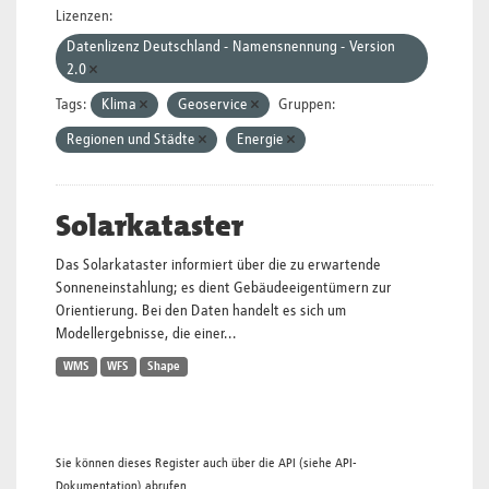
Lizenzen:
Datenlizenz Deutschland - Namensnennung - Version
2.0
Tags:
Klima
Geoservice
Gruppen:
Regionen und Städte
Energie
Solarkataster
Das Solarkataster informiert über die zu erwartende
Sonneneinstahlung; es dient Gebäudeeigentümern zur
Orientierung. Bei den Daten handelt es sich um
Modellergebnisse, die einer...
WMS
WFS
Shape
Sie können dieses Register auch über die
API
(siehe
API-
Dokumentation
) abrufen.