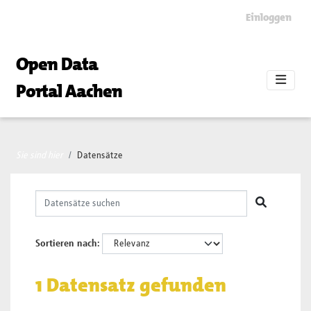
Skip to main content
Einloggen
Open Data
Portal Aachen
Sie sind hier
Datensätze
Sortieren nach
1 Datensatz gefunden