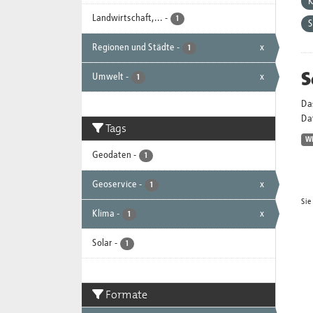
K
Landwirtschaft,...
-
1
Regionen und Städte
-
x
1
S
Umwelt
-
x
1
Da
Dat
Tags
W
Geodaten
-
1
Geoservice
-
x
1
Sie
Klima
-
x
1
Solar
-
1
Formate