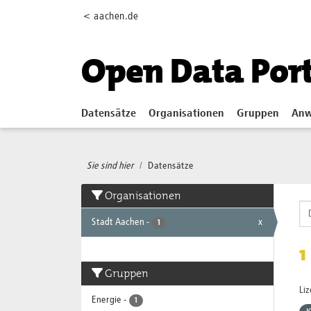
Skip to main content
< aachen.de
Open Data Por
Datensätze
Organisationen
Gruppen
Anw
Sie sind hier
Datensätze
Organisationen
Stadt Aachen
-
x
1
1
Gruppen
Li
Energie
-
1