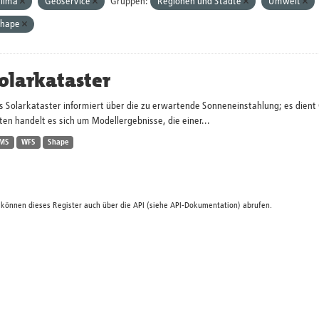
lima
Geoservice
Gruppen:
Regionen und Städte
Umwelt
Shape
olarkataster
s Solarkataster informiert über die zu erwartende Sonneneinstahlung; es dien
en handelt es sich um Modellergebnisse, die einer...
MS
WFS
Shape
 können dieses Register auch über die
API
(siehe
API-Dokumentation
) abrufen.