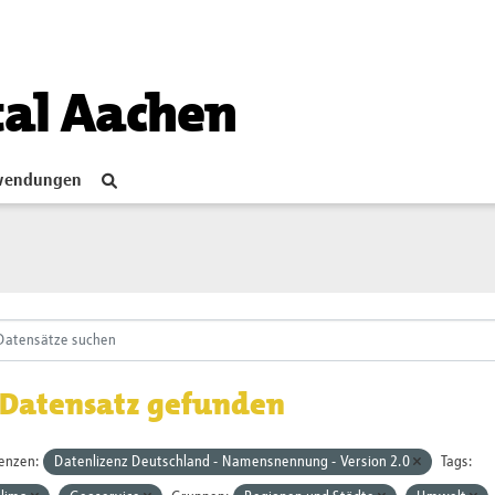
tal Aachen
endungen
 Datensatz gefunden
zenzen:
Datenlizenz Deutschland - Namensnennung - Version 2.0
Tags: