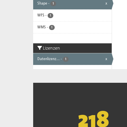
Shape
-
x
1
WFS
-
1
WMS
-
1
Lizenzen
Datenlizenz...
-
x
1
221