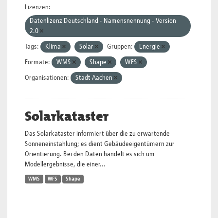
Lizenzen:
Datenlizenz Deutschland - Namensnennung - Version
2.0
Tags:
Klima
Solar
Gruppen:
Energie
Formate:
WMS
Shape
WFS
Organisationen:
Stadt Aachen
Solarkataster
Das Solarkataster informiert über die zu erwartende
Sonneneinstahlung; es dient Gebäudeeigentümern zur
Orientierung. Bei den Daten handelt es sich um
Modellergebnisse, die einer...
WMS
WFS
Shape