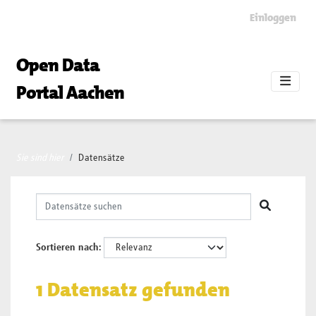
Skip to main content
Einloggen
Open Data
Portal Aachen
Sie sind hier
Datensätze
Sortieren nach
1 Datensatz gefunden