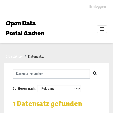
Skip to main content
Einloggen
Open Data
Portal Aachen
Sie sind hier
Datensätze
Sortieren nach
1 Datensatz gefunden