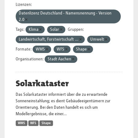
Lizenzen:
Datenlizenz Deutschland - Namensnennung - Version
2.0
Tags:
Klima
Solar
Gruppen:
Landwirtschaft, Forstwirtschaft ...
Umwelt
Formate:
WMS
WFS
Shape
Organisationen:
Stadt Aachen
Solarkataster
Das Solarkataster informiert über die zu erwartende
Sonneneinstahlung; es dient Gebäudeeigentümern zur
Orientierung. Bei den Daten handelt es sich um
Modellergebnisse, die einer...
WMS
WFS
Shape