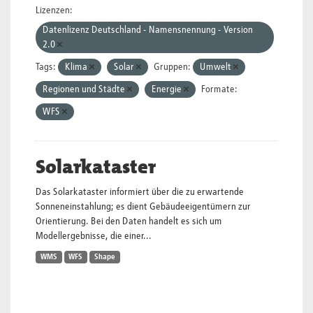
Lizenzen:
Datenlizenz Deutschland - Namensnennung - Version
2.0
Tags:
Klima
Solar
Gruppen:
Umwelt
Regionen und Städte
Energie
Formate:
WFS
Solarkataster
Das Solarkataster informiert über die zu erwartende
Sonneneinstahlung; es dient Gebäudeeigentümern zur
Orientierung. Bei den Daten handelt es sich um
Modellergebnisse, die einer...
WMS
WFS
Shape