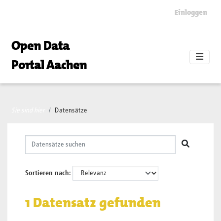
Skip to main content
Einloggen
Open Data
Portal Aachen
Sie sind hier
Datensätze
Sortieren nach
1 Datensatz gefunden