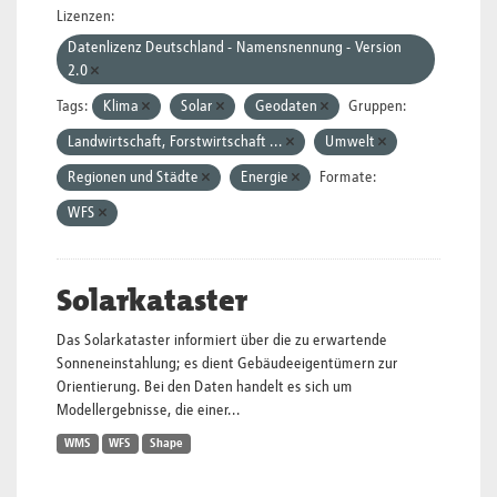
Lizenzen:
Datenlizenz Deutschland - Namensnennung - Version
2.0
Tags:
Klima
Solar
Geodaten
Gruppen:
Landwirtschaft, Forstwirtschaft ...
Umwelt
Regionen und Städte
Energie
Formate:
WFS
Solarkataster
Das Solarkataster informiert über die zu erwartende
Sonneneinstahlung; es dient Gebäudeeigentümern zur
Orientierung. Bei den Daten handelt es sich um
Modellergebnisse, die einer...
WMS
WFS
Shape