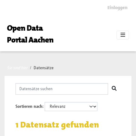
Skip to main content
Einloggen
Open Data
Portal Aachen
Sie sind hier
Datensätze
Sortieren nach
1 Datensatz gefunden