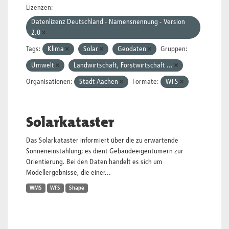
Lizenzen:
Datenlizenz Deutschland - Namensnennung - Version
2.0
Tags:
Klima
Solar
Geodaten
Gruppen:
Umwelt
Landwirtschaft, Forstwirtschaft ...
Organisationen:
Stadt Aachen
Formate:
WFS
Solarkataster
Das Solarkataster informiert über die zu erwartende
Sonneneinstahlung; es dient Gebäudeeigentümern zur
Orientierung. Bei den Daten handelt es sich um
Modellergebnisse, die einer...
WMS
WFS
Shape