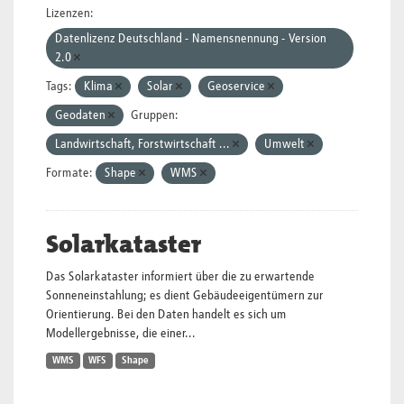
Lizenzen:
Datenlizenz Deutschland - Namensnennung - Version
2.0
Tags:
Klima
Solar
Geoservice
Geodaten
Gruppen:
Landwirtschaft, Forstwirtschaft ...
Umwelt
Formate:
Shape
WMS
Solarkataster
Das Solarkataster informiert über die zu erwartende
Sonneneinstahlung; es dient Gebäudeeigentümern zur
Orientierung. Bei den Daten handelt es sich um
Modellergebnisse, die einer...
WMS
WFS
Shape