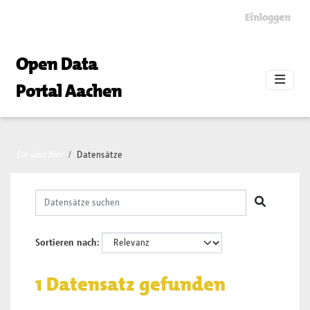
Skip to main content
Einloggen
Open Data
Portal Aachen
Sie sind hier
Datensätze
Sortieren nach
1 Datensatz gefunden