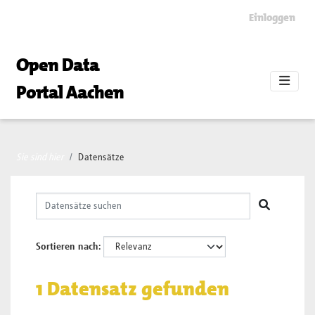
Skip to main content
Einloggen
Open Data
Portal Aachen
Sie sind hier
Datensätze
Sortieren nach
1 Datensatz gefunden