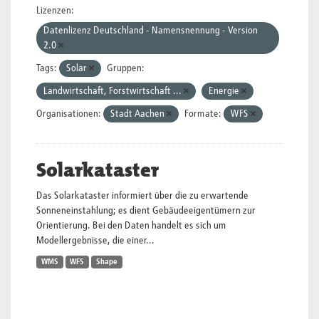
Lizenzen:
Datenlizenz Deutschland - Namensnennung - Version
2.0
Tags:
Solar
Gruppen:
Landwirtschaft, Forstwirtschaft ...
Energie
Organisationen:
Stadt Aachen
Formate:
WFS
Solarkataster
Das Solarkataster informiert über die zu erwartende
Sonneneinstahlung; es dient Gebäudeeigentümern zur
Orientierung. Bei den Daten handelt es sich um
Modellergebnisse, die einer...
WMS
WFS
Shape