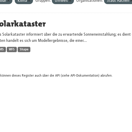
olar
Klima
Gruppen:
Umwelt
Organisationen:
Stadt Aachen
olarkataster
s Solarkataster informiert über die zu erwartende Sonneneinstahlung; es dien
en handelt es sich um Modellergebnisse, die einer...
MS
WFS
Shape
 können dieses Register auch über die
API
(siehe
API-Dokumentation
) abrufen.