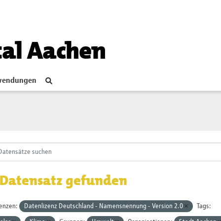
tal Aachen
endungen
 Datensatz gefunden
zenzen:
Datenlizenz Deutschland - Namensnennung - Version 2.0
Tags: