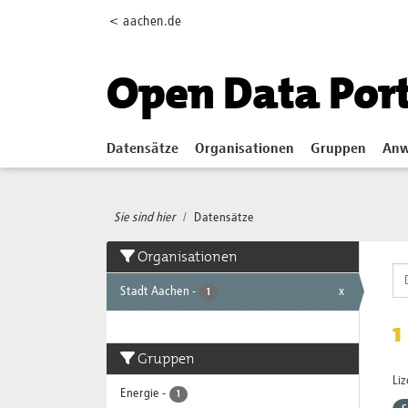
Skip to main content
< aachen.de
Open Data Por
Datensätze
Organisationen
Gruppen
Anw
Sie sind hier
Datensätze
Organisationen
Stadt Aachen
-
x
1
1
Gruppen
Li
Energie
-
1