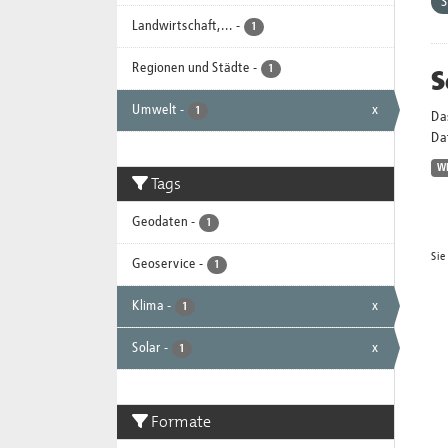
S
Landwirtschaft,...
-
1
Regionen und Städte
-
S
1
Umwelt
-
x
1
Da
Dat
W
Tags
Geodaten
-
1
Sie
Geoservice
-
1
Klima
-
x
1
Solar
-
x
1
Formate