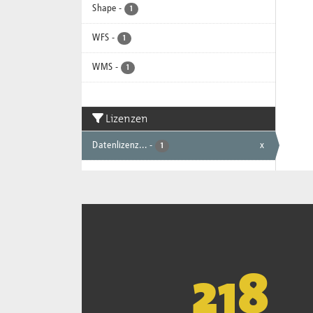
Shape
-
1
WFS
-
1
WMS
-
1
Lizenzen
Datenlizenz...
-
x
1
221