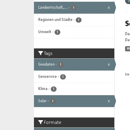
S
Landwirtschaft,...
-
x
1
Regionen und Städte
-
S
1
Umwelt
-
1
Da
Dat
W
Tags
Geodaten
-
x
1
Sie
Geoservice
-
1
Klima
-
1
Solar
-
x
1
Formate