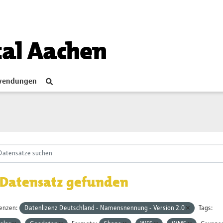
tal Aachen
endungen
 Datensatz gefunden
zenzen:
Datenlizenz Deutschland - Namensnennung - Version 2.0
Tags: