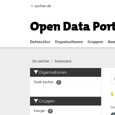
Skip to main content
< aachen.de
Open Data Por
Datensätze
Organisationen
Gruppen
Anw
Sie sind hier
Datensätze
Organisationen
Stadt Aachen
-
1
1
Gruppen
Li
Energie
-
1