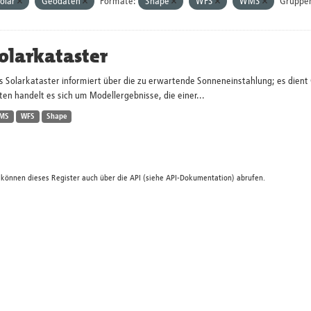
olar
Geodaten
Formate:
Shape
WFS
WMS
Gruppe
olarkataster
s Solarkataster informiert über die zu erwartende Sonneneinstahlung; es dien
en handelt es sich um Modellergebnisse, die einer...
MS
WFS
Shape
 können dieses Register auch über die
API
(siehe
API-Dokumentation
) abrufen.