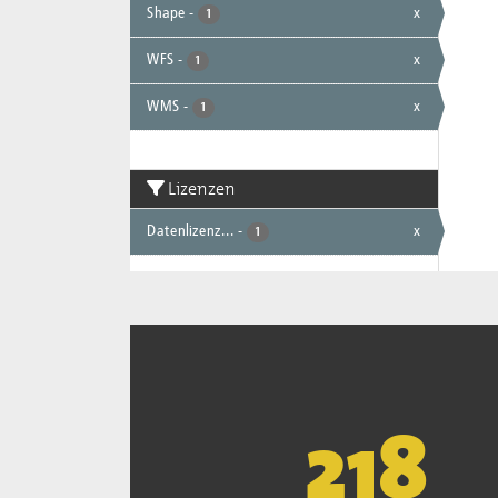
Shape
-
x
1
WFS
-
x
1
WMS
-
x
1
Lizenzen
Datenlizenz...
-
x
1
221