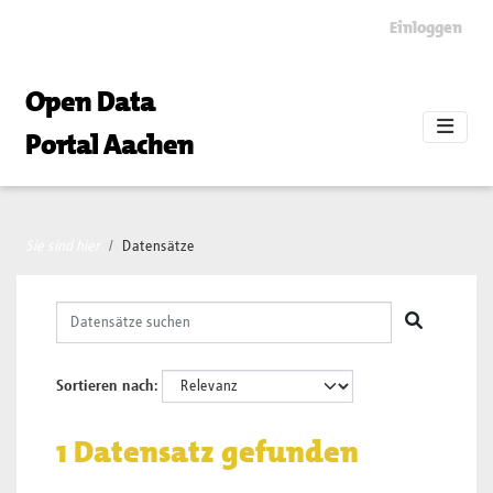
Skip to main content
Einloggen
Open Data
Portal Aachen
Sie sind hier
Datensätze
Sortieren nach
1 Datensatz gefunden