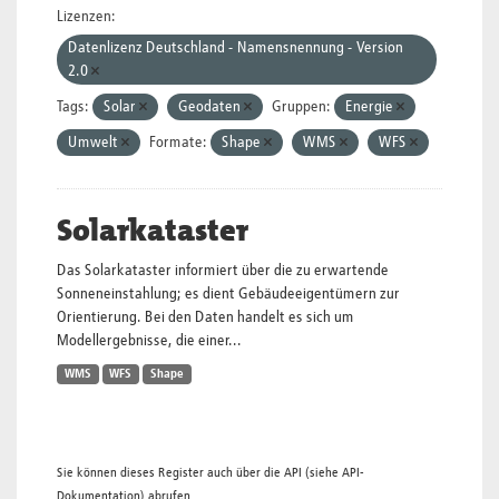
Lizenzen:
Datenlizenz Deutschland - Namensnennung - Version
2.0
Tags:
Solar
Geodaten
Gruppen:
Energie
Umwelt
Formate:
Shape
WMS
WFS
Solarkataster
Das Solarkataster informiert über die zu erwartende
Sonneneinstahlung; es dient Gebäudeeigentümern zur
Orientierung. Bei den Daten handelt es sich um
Modellergebnisse, die einer...
WMS
WFS
Shape
Sie können dieses Register auch über die
API
(siehe
API-
Dokumentation
) abrufen.