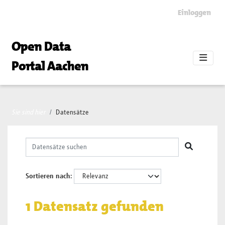
Skip to main content
Einloggen
Open Data
Portal Aachen
Sie sind hier
Datensätze
Sortieren nach
1 Datensatz gefunden