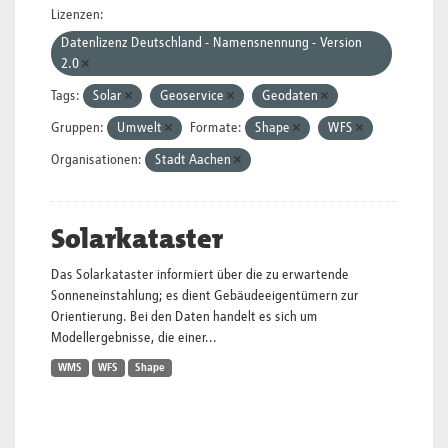
Lizenzen:
Datenlizenz Deutschland - Namensnennung - Version
2.0
Tags:
Solar
Geoservice
Geodaten
Gruppen:
Umwelt
Formate:
Shape
WFS
Organisationen:
Stadt Aachen
Solarkataster
Das Solarkataster informiert über die zu erwartende
Sonneneinstahlung; es dient Gebäudeeigentümern zur
Orientierung. Bei den Daten handelt es sich um
Modellergebnisse, die einer...
WMS
WFS
Shape