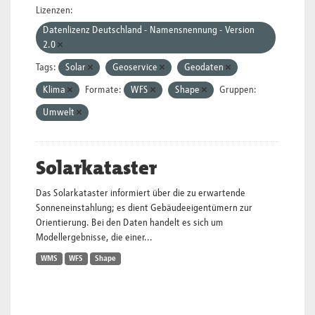
Lizenzen:
Datenlizenz Deutschland - Namensnennung - Version
2.0
Tags:
Solar
Geoservice
Geodaten
Klima
Formate:
WFS
Shape
Gruppen:
Umwelt
Solarkataster
Das Solarkataster informiert über die zu erwartende
Sonneneinstahlung; es dient Gebäudeeigentümern zur
Orientierung. Bei den Daten handelt es sich um
Modellergebnisse, die einer...
WMS
WFS
Shape