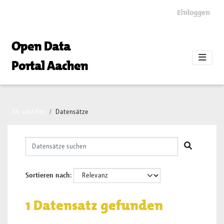
Skip to main content
Einloggen
Open Data
Portal Aachen
Sie sind hier
Datensätze
Sortieren nach
1 Datensatz gefunden