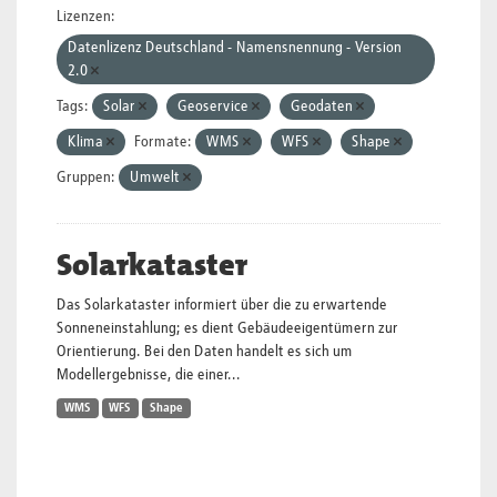
Lizenzen:
Datenlizenz Deutschland - Namensnennung - Version
2.0
Tags:
Solar
Geoservice
Geodaten
Klima
Formate:
WMS
WFS
Shape
Gruppen:
Umwelt
Solarkataster
Das Solarkataster informiert über die zu erwartende
Sonneneinstahlung; es dient Gebäudeeigentümern zur
Orientierung. Bei den Daten handelt es sich um
Modellergebnisse, die einer...
WMS
WFS
Shape