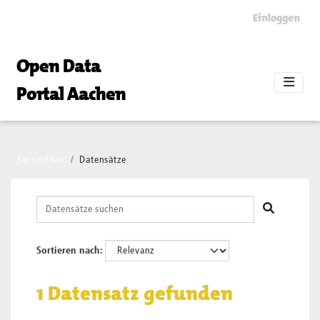
Skip to main content
Einloggen
Open Data
Portal Aachen
Sie sind hier
Datensätze
Sortieren nach
1 Datensatz gefunden