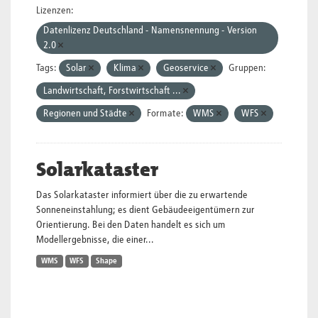
Lizenzen:
Datenlizenz Deutschland - Namensnennung - Version
2.0
Tags:
Solar
Klima
Geoservice
Gruppen:
Landwirtschaft, Forstwirtschaft ...
Regionen und Städte
Formate:
WMS
WFS
Solarkataster
Das Solarkataster informiert über die zu erwartende
Sonneneinstahlung; es dient Gebäudeeigentümern zur
Orientierung. Bei den Daten handelt es sich um
Modellergebnisse, die einer...
WMS
WFS
Shape