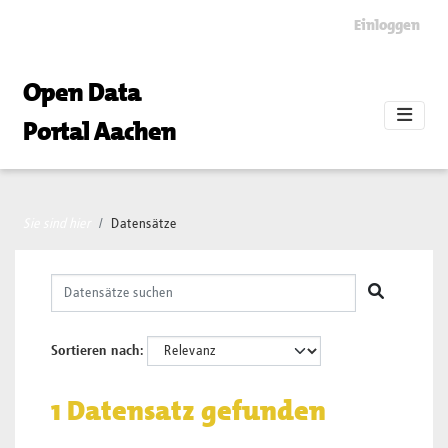
Skip to main content
Einloggen
Open Data
Portal Aachen
Sie sind hier
Datensätze
Sortieren nach
1 Datensatz gefunden