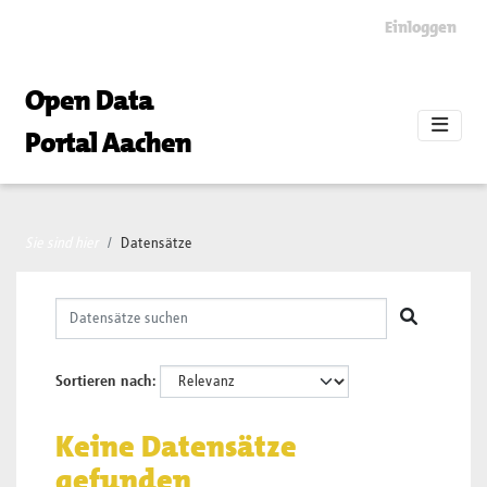
Skip to main content
Einloggen
Open Data
Portal Aachen
Sie sind hier
Datensätze
Sortieren nach
Keine Datensätze
gefunden