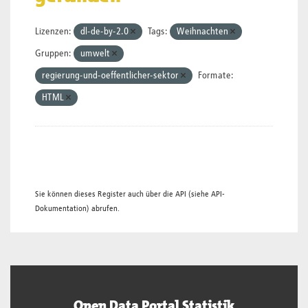
Lizenzen:
dl-de-by-2.0
Tags:
Weihnachten
Gruppen:
umwelt
regierung-und-oeffentlicher-sektor
Formate:
HTML
Sie können dieses Register auch über die
API
(siehe
API-
Dokumentation
) abrufen.
Open Data Portal Statistik