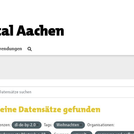
tal Aachen
endungen
eine Datensätze gefunden
zenzen:
dl-de-by-2.0
Tags:
Weihnachten
Organisationen: