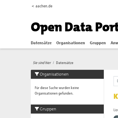
Skip to main content
< aachen.de
Open Data Por
Datensätze
Organisationen
Gruppen
Anw
Sie sind hier
Datensätze
Organisationen
Für diese Suche wurden keine
Organisationen gefunden.
K
Gruppen
Li