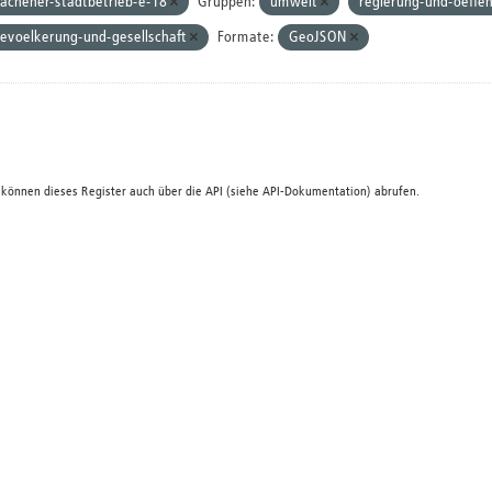
achener-stadtbetrieb-e-18
Gruppen:
umwelt
regierung-und-oeffen
evoelkerung-und-gesellschaft
Formate:
GeoJSON
 können dieses Register auch über die
API
(siehe
API-Dokumentation
) abrufen.