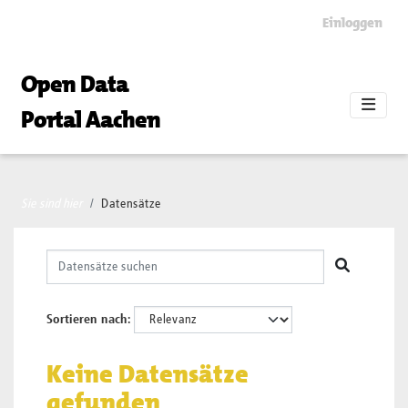
Skip to main content
Einloggen
Open Data
Portal Aachen
Sie sind hier
Datensätze
Sortieren nach
Keine Datensätze
gefunden