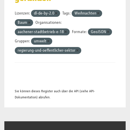
Lizenzen:
dl-de-by-2.0
Tags:
Weihnachten
Baum
Organisationen:
aachener-stadtbetrieb-e-18
Formate:
GeoJSON
Gruppen:
umwelt
regierung-und-oeffentlicher-sektor
Sie können dieses Register auch über die
API
(siehe
API-
Dokumentation
) abrufen.