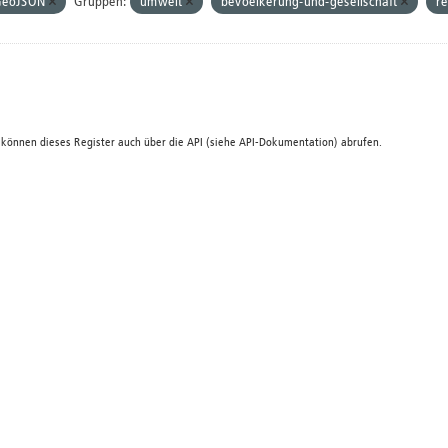
GeoJSON
Gruppen:
umwelt
bevoelkerung-und-gesellschaft
re
 können dieses Register auch über die
API
(siehe
API-Dokumentation
) abrufen.