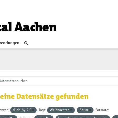
tal Aachen
endungen
eine Datensätze gefunden
zenzen:
dl-de-by-2.0
Tags:
Weihnachten
Baum
Formate: