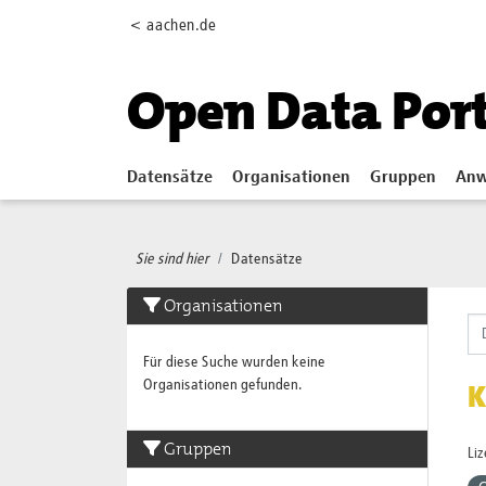
Skip to main content
< aachen.de
Open Data Por
Datensätze
Organisationen
Gruppen
Anw
Sie sind hier
Datensätze
Organisationen
Für diese Suche wurden keine
Organisationen gefunden.
K
Gruppen
Li