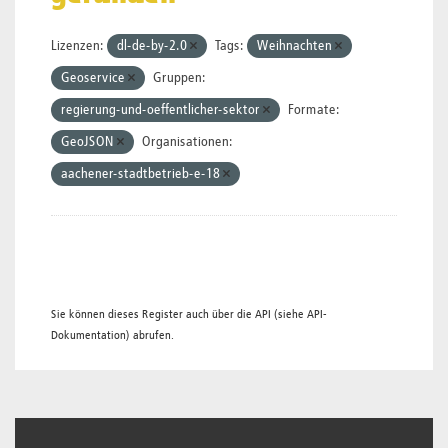
Lizenzen:
dl-de-by-2.0
Tags:
Weihnachten
Geoservice
Gruppen:
regierung-und-oeffentlicher-sektor
Formate:
GeoJSON
Organisationen:
aachener-stadtbetrieb-e-18
Sie können dieses Register auch über die
API
(siehe
API-
Dokumentation
) abrufen.