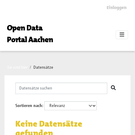
Skip to main content
Einloggen
Open Data
Portal Aachen
Sie sind hier
Datensätze
Sortieren nach
Keine Datensätze
gefunden