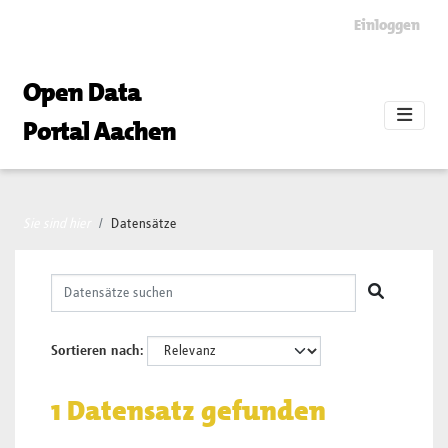
Skip to main content
Einloggen
Open Data
Portal Aachen
Sie sind hier
Datensätze
Sortieren nach
1 Datensatz gefunden