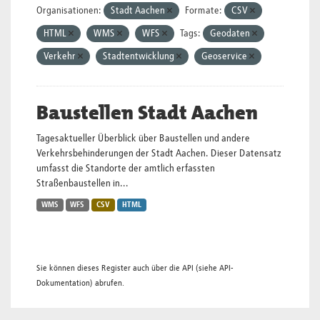
Organisationen:
Stadt Aachen
Formate:
CSV
HTML
WMS
WFS
Tags:
Geodaten
Verkehr
Stadtentwicklung
Geoservice
Baustellen Stadt Aachen
Tagesaktueller Überblick über Baustellen und andere
Verkehrsbehinderungen der Stadt Aachen. Dieser Datensatz
umfasst die Standorte der amtlich erfassten
Straßenbaustellen in...
WMS
WFS
CSV
HTML
Sie können dieses Register auch über die
API
(siehe
API-
Dokumentation
) abrufen.