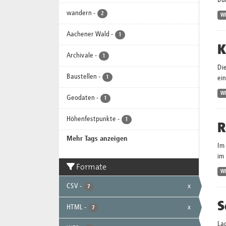
Bu
wandern
-
2
W
Aachener Wald
-
1
K
Archivale
-
1
Di
Baustellen
-
1
ei
W
Geodaten
-
1
Höhenfestpunkte
-
1
R
Mehr Tags anzeigen
Im
im 
Formate
W
CSV
-
x
7
S
HTML
-
x
7
La