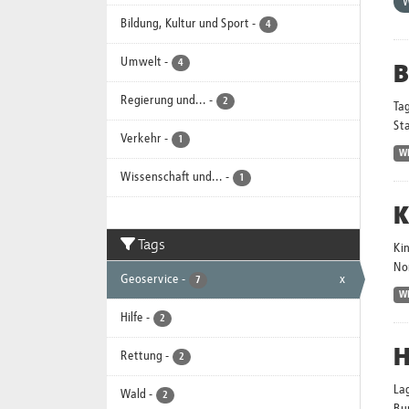
Bildung, Kultur und Sport
-
4
Umwelt
-
B
4
Regierung und...
-
2
Ta
Sta
Verkehr
-
1
W
Wissenschaft und...
-
1
K
Tags
Ki
No
Geoservice
-
x
7
W
Hilfe
-
2
H
Rettung
-
2
La
Wald
-
2