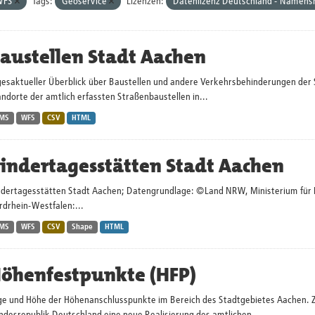
WFS
Tags:
Geoservice
Lizenzen:
Datenlizenz Deutschland - Namensn
austellen Stadt Aachen
gesaktueller Überblick über Baustellen und andere Verkehrsbehinderungen der 
ndorte der amtlich erfassten Straßenbaustellen in...
MS
WFS
CSV
HTML
indertagesstätten Stadt Aachen
ndertagesstätten Stadt Aachen; Datengrundlage: ©Land NRW, Ministerium für Kin
rdrhein-Westfalen:...
MS
WFS
CSV
Shape
HTML
öhenfestpunkte (HFP)
ge und Höhe der Höhenanschlusspunkte im Bereich des Stadtgebietes Aachen. 