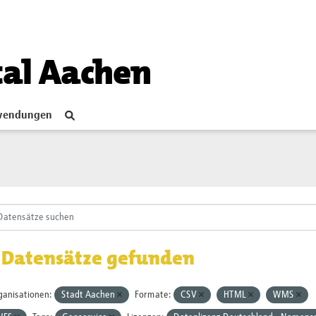
tal Aachen
endungen
 Datensätze gefunden
ganisationen:
Stadt Aachen
Formate:
CSV
HTML
WMS