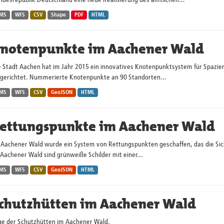
ndesrepublik Deutschland eine neue Realisierung des amtlichen...
MS
WFS
CSV
Shape
PDF
HTML
notenpunkte im Aachener Wald
e Stadt Aachen hat im Jahr 2015 ein innovatives Knotenpunktsystem für Spaz
ngerichtet. Nummerierte Knotenpunkte an 90 Standorten...
MS
WFS
CSV
GeoJSON
HTML
ettungspunkte im Aachener Wald
 Aachener Wald wurde ein System von Rettungspunkten geschaffen, das die Sic
Aachener Wald sind grünweiße Schilder mit einer...
MS
WFS
CSV
GeoJSON
HTML
chutzhütten im Aachener Wald
ge der Schutzhütten im Aachener Wald.