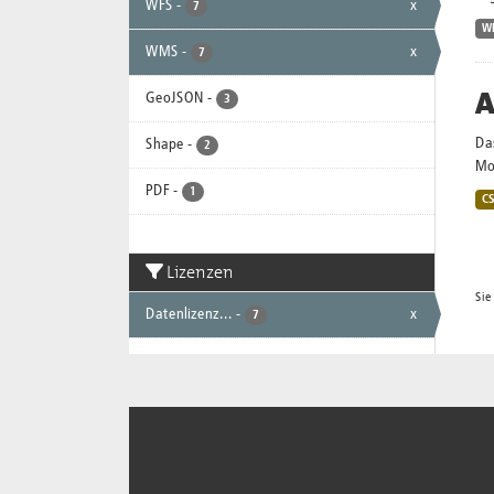
WFS
-
x
7
W
WMS
-
x
7
A
GeoJSON
-
3
Da
Shape
-
2
Mo
PDF
-
1
C
Lizenzen
Sie
Datenlizenz...
-
x
7