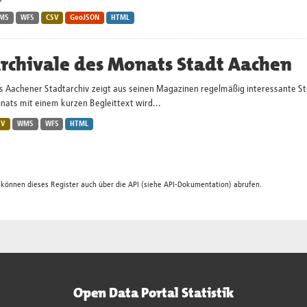
MS
WFS
CSV
GeoJSON
HTML
rchivale des Monats Stadt Aachen
s Aachener Stadtarchiv zeigt aus seinen Magazinen regelmäßig interessante St
nats mit einem kurzen Begleittext wird...
SV
WMS
WFS
HTML
 können dieses Register auch über die
API
(siehe
API-Dokumentation
) abrufen.
Open Data Portal Statistik