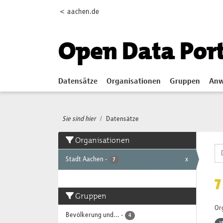
Skip to main content
< aachen.de
Open Data Por
Datensätze
Organisationen
Gruppen
Anw
Sie sind hier
Datensätze
Organisationen
Stadt Aachen
-
x
7
7
Gruppen
Or
Bevölkerung und...
-
4