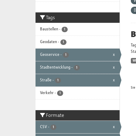
D
Tags
Baustellen
-
1
B
Geodaten
-
1
Ta
Sta
Geoservice
-
x
1
W
Stadtentwicklung
-
x
1
Straße
-
x
1
Sie
Verkehr
-
1
Formate
CSV
-
x
1