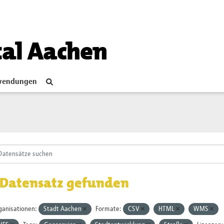
tal Aachen
endungen
 Datensatz gefunden
ganisationen:
Stadt Aachen
Formate:
CSV
HTML
WMS