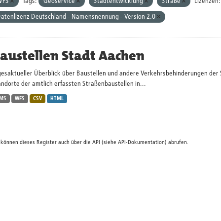
WFS
Tags:
Geoservice
Stadtentwicklung
Straße
Lizenzen:
atenlizenz Deutschland - Namensnennung - Version 2.0
austellen Stadt Aachen
gesaktueller Überblick über Baustellen und andere Verkehrsbehinderungen der 
ndorte der amtlich erfassten Straßenbaustellen in...
MS
WFS
CSV
HTML
 können dieses Register auch über die
API
(siehe
API-Dokumentation
) abrufen.