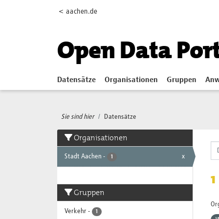
Skip to main content
< aachen.de
Open Data Por
Datensätze
Organisationen
Gruppen
Anw
Sie sind hier
Datensätze
Organisationen
Stadt Aachen
-
x
1
1
Gruppen
Or
Verkehr
-
1