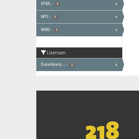
HTML
-
x
1
WFS
-
x
1
WMS
-
x
1
Lizenzen
Datenlizenz...
-
x
1
221