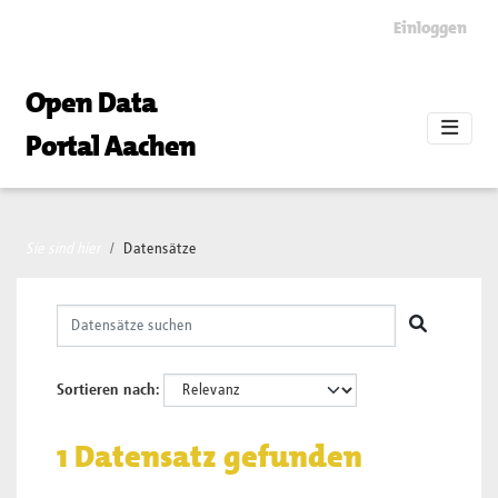
Skip to main content
Einloggen
Open Data
Portal Aachen
Sie sind hier
Datensätze
Sortieren nach
1 Datensatz gefunden