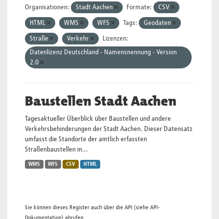
Organisationen:
Stadt Aachen
Formate:
CSV
HTML
WMS
WFS
Tags:
Geodaten
Straße
Verkehr
Lizenzen:
Datenlizenz Deutschland - Namensnennung - Version
2.0
Baustellen Stadt Aachen
Tagesaktueller Überblick über Baustellen und andere
Verkehrsbehinderungen der Stadt Aachen. Dieser Datensatz
umfasst die Standorte der amtlich erfassten
Straßenbaustellen in...
WMS
WFS
CSV
HTML
Sie können dieses Register auch über die
API
(siehe
API-
Dokumentation
) abrufen.