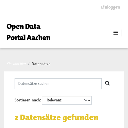
Skip to main content
Einloggen
Open Data
Portal Aachen
Sie sind hier
Datensätze
Sortieren nach
2 Datensätze gefunden