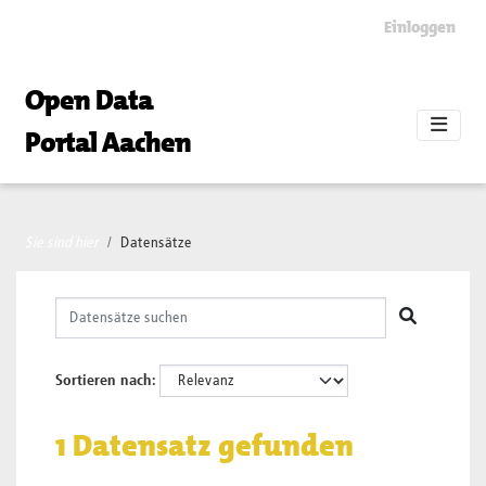
Skip to main content
Einloggen
Open Data
Portal Aachen
Sie sind hier
Datensätze
Sortieren nach
1 Datensatz gefunden