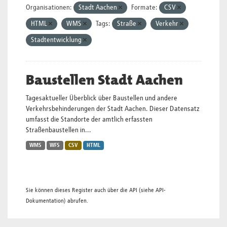
Organisationen:
Stadt Aachen
Formate:
CSV
HTML
WMS
Tags:
Straße
Verkehr
Stadtentwicklung
Baustellen Stadt Aachen
Tagesaktueller Überblick über Baustellen und andere
Verkehrsbehinderungen der Stadt Aachen. Dieser Datensatz
umfasst die Standorte der amtlich erfassten
Straßenbaustellen in...
WMS
WFS
CSV
HTML
Sie können dieses Register auch über die
API
(siehe
API-
Dokumentation
) abrufen.