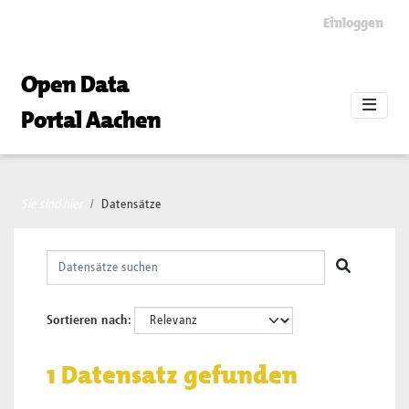
Skip to main content
Einloggen
Open Data
Portal Aachen
Sie sind hier
Datensätze
Sortieren nach
1 Datensatz gefunden