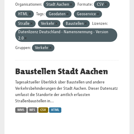
Organisationen:
Stadt Aachen
Formate:
CSV
HTML
Tags:
Geodaten
Geoservice
Straße
Verkehr
Baustellen
Lizenzen:
Datenlizenz Deutschland - Namensnennung - Version
2.0
Gruppen:
Verkehr
Baustellen Stadt Aachen
Tagesaktueller Überblick über Baustellen und andere
Verkehrsbehinderungen der Stadt Aachen. Dieser Datensatz
umfasst die Standorte der amtlich erfassten
Straßenbaustellen in...
WMS
WFS
CSV
HTML