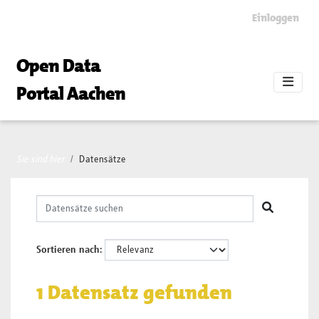
Skip to main content
Einloggen
Open Data
Portal Aachen
Sie sind hier
Datensätze
Sortieren nach
1 Datensatz gefunden