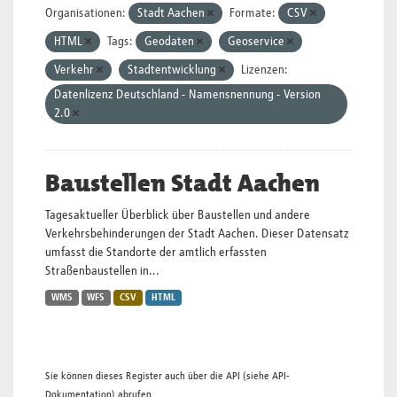
Organisationen:
Stadt Aachen
Formate:
CSV
HTML
Tags:
Geodaten
Geoservice
Verkehr
Stadtentwicklung
Lizenzen:
Datenlizenz Deutschland - Namensnennung - Version
2.0
Baustellen Stadt Aachen
Tagesaktueller Überblick über Baustellen und andere
Verkehrsbehinderungen der Stadt Aachen. Dieser Datensatz
umfasst die Standorte der amtlich erfassten
Straßenbaustellen in...
WMS
WFS
CSV
HTML
Sie können dieses Register auch über die
API
(siehe
API-
Dokumentation
) abrufen.