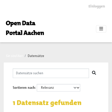
Skip to main content
Einloggen
Open Data
Portal Aachen
Sie sind hier
Datensätze
Sortieren nach
1 Datensatz gefunden