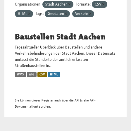
Organisationen:
Stadt Aachen
Formate:
CSV
HTML
Tags:
Geodaten
Verkehr
Baustellen Stadt Aachen
Tagesaktueller Überblick über Baustellen und andere
Verkehrsbehinderungen der Stadt Aachen. Dieser Datensatz
umfasst die Standorte der amtlich erfassten
Straßenbaustellen in...
WMS
WFS
CSV
HTML
Sie können dieses Register auch über die
API
(siehe
API-
Dokumentation
) abrufen.