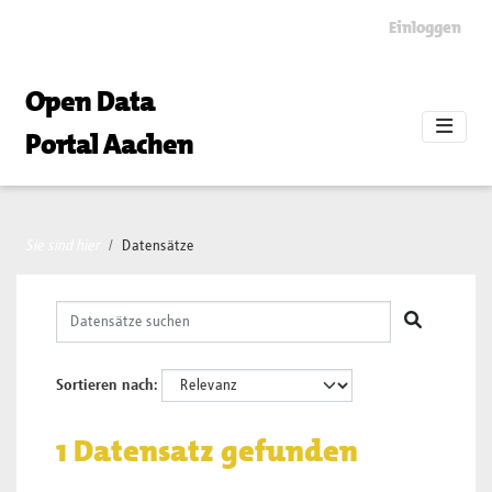
Skip to main content
Einloggen
Open Data
Portal Aachen
Sie sind hier
Datensätze
Sortieren nach
1 Datensatz gefunden