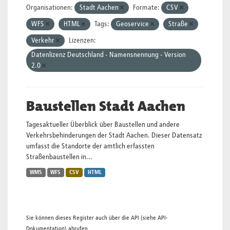
Organisationen:
Stadt Aachen
Formate:
CSV
WFS
HTML
Tags:
Geoservice
Straße
Verkehr
Lizenzen:
Datenlizenz Deutschland - Namensnennung - Version
2.0
Baustellen Stadt Aachen
Tagesaktueller Überblick über Baustellen und andere
Verkehrsbehinderungen der Stadt Aachen. Dieser Datensatz
umfasst die Standorte der amtlich erfassten
Straßenbaustellen in...
WMS
WFS
CSV
HTML
Sie können dieses Register auch über die
API
(siehe
API-
Dokumentation
) abrufen.