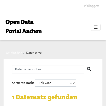
Skip to main content
Einloggen
Open Data
Portal Aachen
Sie sind hier
Datensätze
Sortieren nach
1 Datensatz gefunden