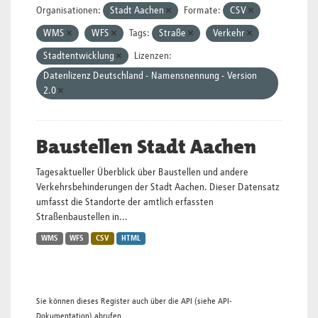
Organisationen:
Stadt Aachen
Formate:
CSV
WMS
WFS
Tags:
Straße
Verkehr
Stadtentwicklung
Lizenzen:
Datenlizenz Deutschland - Namensnennung - Version
2.0
Baustellen Stadt Aachen
Tagesaktueller Überblick über Baustellen und andere
Verkehrsbehinderungen der Stadt Aachen. Dieser Datensatz
umfasst die Standorte der amtlich erfassten
Straßenbaustellen in...
WMS
WFS
CSV
HTML
Sie können dieses Register auch über die
API
(siehe
API-
Dokumentation
) abrufen.