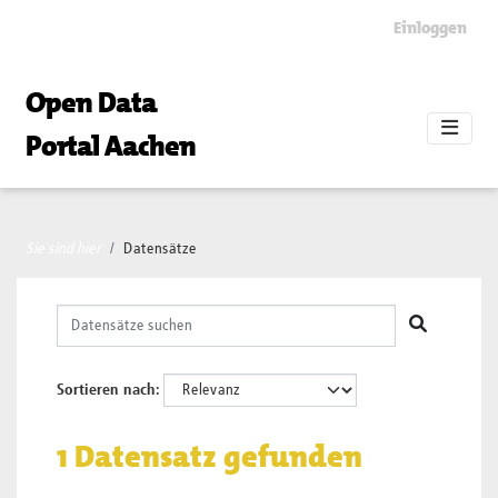
Skip to main content
Einloggen
Open Data
Portal Aachen
Sie sind hier
Datensätze
Sortieren nach
1 Datensatz gefunden