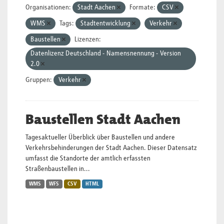
Organisationen:
Stadt Aachen
Formate:
CSV
WMS
Tags:
Stadtentwicklung
Verkehr
Baustellen
Lizenzen:
Datenlizenz Deutschland - Namensnennung - Version
2.0
Gruppen:
Verkehr
Baustellen Stadt Aachen
Tagesaktueller Überblick über Baustellen und andere
Verkehrsbehinderungen der Stadt Aachen. Dieser Datensatz
umfasst die Standorte der amtlich erfassten
Straßenbaustellen in...
WMS
WFS
CSV
HTML