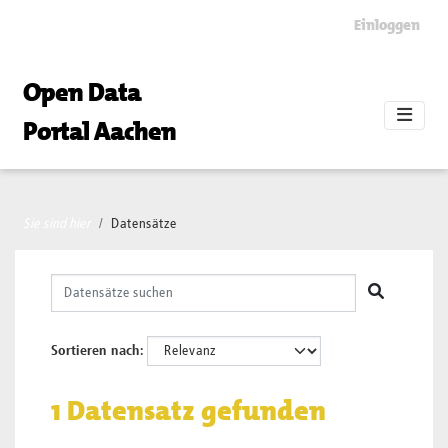
Skip to main content
Einloggen
Open Data
Portal Aachen
Sie sind hier
Datensätze
Sortieren nach
1 Datensatz gefunden