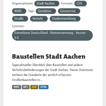
Organisationen:
Stadt Aachen
Formate:
CSV
WMS
Tags:
Geodaten
Geoservice
Straße
Verkehr
Stadtentwicklung
Lizenzen:
Datenlizenz Deutschland - Namensnennung - Version
2.0
Baustellen Stadt Aachen
Tagesaktueller Überblick über Baustellen und andere
Verkehrsbehinderungen der Stadt Aachen. Dieser Datensatz
umfasst die Standorte der amtlich erfassten
Straßenbaustellen in...
WMS
WFS
CSV
HTML