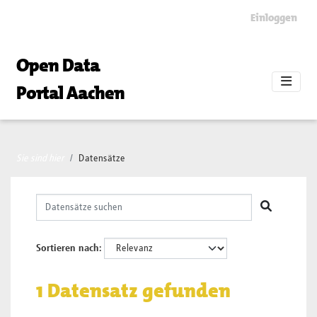
Skip to main content
Einloggen
Open Data
Portal Aachen
Sie sind hier
Datensätze
Sortieren nach
1 Datensatz gefunden