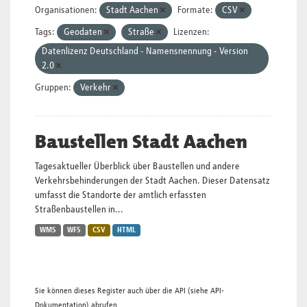
Organisationen:
Stadt Aachen
Formate:
CSV
Tags:
Geodaten
Straße
Lizenzen:
Datenlizenz Deutschland - Namensnennung - Version
2.0
Gruppen:
Verkehr
Baustellen Stadt Aachen
Tagesaktueller Überblick über Baustellen und andere
Verkehrsbehinderungen der Stadt Aachen. Dieser Datensatz
umfasst die Standorte der amtlich erfassten
Straßenbaustellen in...
WMS
WFS
CSV
HTML
Sie können dieses Register auch über die
API
(siehe
API-
Dokumentation
) abrufen.