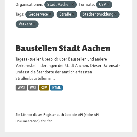
Organisationen:
Stadt Aachen
Formate:
CSV
Tags:
Geoservice
Straße
Stadtentwicklung
Verkehr
Baustellen Stadt Aachen
Tagesaktueller Überblick über Baustellen und andere
Verkehrsbehinderungen der Stadt Aachen. Dieser Datensatz
umfasst die Standorte der amtlich erfassten
Straßenbaustellen in...
WMS
WFS
CSV
HTML
Sie können dieses Register auch über die
API
(siehe
API-
Dokumentation
) abrufen.