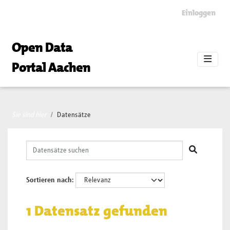
Skip to main content
Einloggen
Open Data
Portal Aachen
Sie sind hier
Datensätze
Sortieren nach
1 Datensatz gefunden