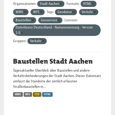
Organisationen:
Stadt Aachen
Formate:
HTML
WMS
WFS
Tags:
Geodaten
Verkehr
Baustellen
Geoservice
Lizenzen:
Datenlizenz Deutschland - Namensnennung - Version
2.0
Gruppen:
Verkehr
Baustellen Stadt Aachen
Tagesaktueller Überblick über Baustellen und andere
Verkehrsbehinderungen der Stadt Aachen. Dieser Datensatz
umfasst die Standorte der amtlich erfassten
Straßenbaustellen in...
WMS
WFS
CSV
HTML