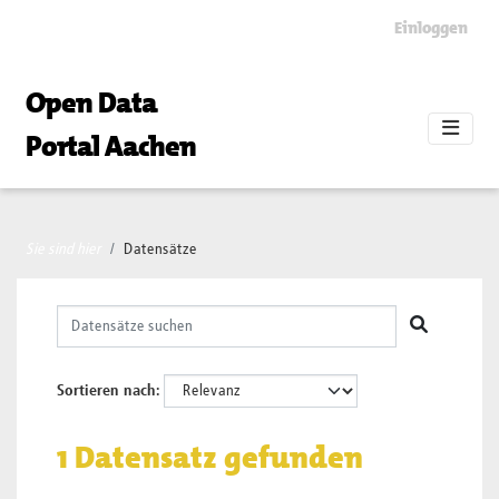
Skip to main content
Einloggen
Open Data
Portal Aachen
Sie sind hier
Datensätze
Sortieren nach
1 Datensatz gefunden