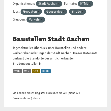
Organisationen:
Stadt Aachen
Formate:
HTML
Tags:
Geodaten
Geoservice
Straße
Gruppen:
Verkehr
Baustellen Stadt Aachen
Tagesaktueller Überblick über Baustellen und andere
Verkehrsbehinderungen der Stadt Aachen. Dieser Datensatz
umfasst die Standorte der amtlich erfassten
Straßenbaustellen in...
WMS
WFS
CSV
HTML
Sie können dieses Register auch über die
API
(siehe
API-
Dokumentation
) abrufen.