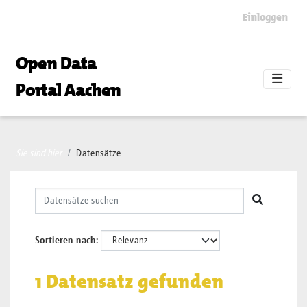
Skip to main content
Einloggen
Open Data
Portal Aachen
Sie sind hier
Datensätze
Sortieren nach
1 Datensatz gefunden