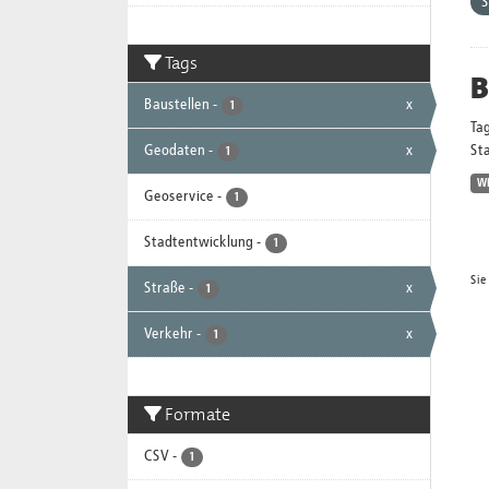
S
Tags
B
Baustellen
-
x
1
Ta
Geodaten
-
x
Sta
1
W
Geoservice
-
1
Stadtentwicklung
-
1
Sie
Straße
-
x
1
Verkehr
-
x
1
Formate
CSV
-
1