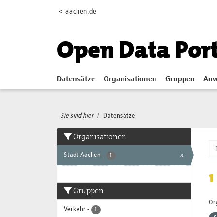
Skip to main content
< aachen.de
Open Data Por
Datensätze
Organisationen
Gruppen
Anw
Sie sind hier
Datensätze
Organisationen
Stadt Aachen
-
x
1
1
Gruppen
Or
Verkehr
-
1