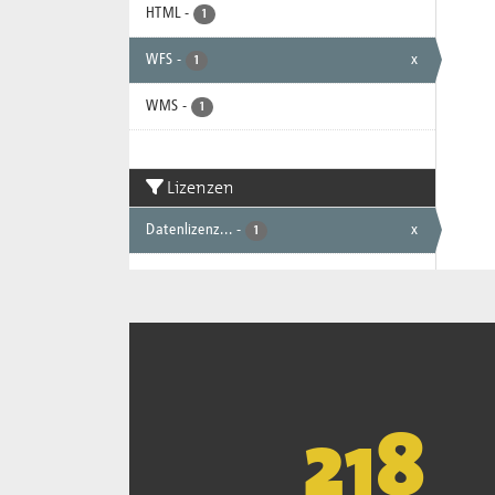
HTML
-
1
WFS
-
x
1
WMS
-
1
Lizenzen
Datenlizenz...
-
x
1
221