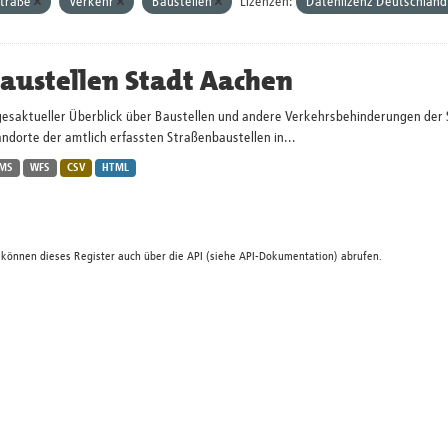
traße
Verkehr
Baustellen
Lizenzen:
Datenlizenz Deutschland
austellen Stadt Aachen
gesaktueller Überblick über Baustellen und andere Verkehrsbehinderungen der 
ndorte der amtlich erfassten Straßenbaustellen in...
MS
WFS
CSV
HTML
 können dieses Register auch über die
API
(siehe
API-Dokumentation
) abrufen.