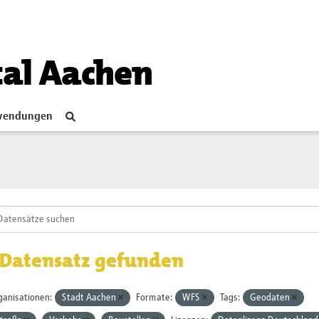
tal Aachen
endungen
 Datensatz gefunden
ganisationen:
Stadt Aachen
Formate:
WFS
Tags:
Geodaten