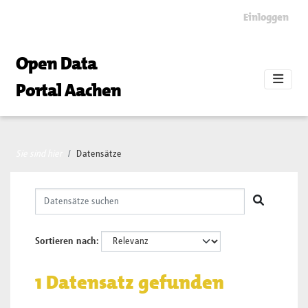
Skip to main content
Einloggen
Open Data
Portal Aachen
Sie sind hier
Datensätze
Sortieren nach
1 Datensatz gefunden