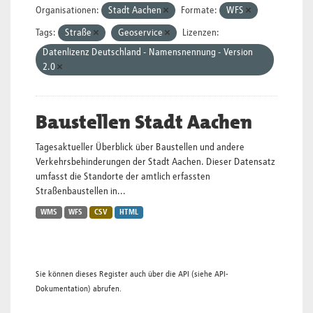
Organisationen:
Stadt Aachen
Formate:
WFS
Tags:
Straße
Geoservice
Lizenzen:
Datenlizenz Deutschland - Namensnennung - Version
2.0
Baustellen Stadt Aachen
Tagesaktueller Überblick über Baustellen und andere
Verkehrsbehinderungen der Stadt Aachen. Dieser Datensatz
umfasst die Standorte der amtlich erfassten
Straßenbaustellen in...
WMS
WFS
CSV
HTML
Sie können dieses Register auch über die
API
(siehe
API-
Dokumentation
) abrufen.